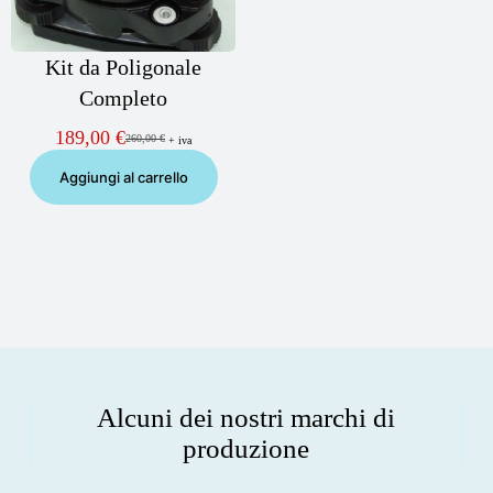
Kit da Poligonale
Completo
189,00
€
260,00
€
+ iva
Il
Il
prezzo
prezzo
Aggiungi al carrello
originale
attuale
era:
è:
260,00 €.
189,00 €.
Alcuni dei nostri marchi di
produzione