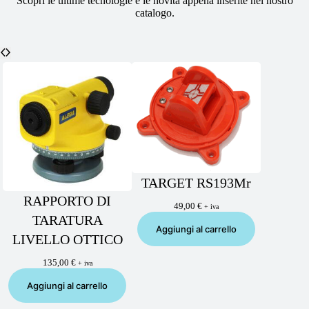
Scopri le ultime tecnologie e le novità appena inserite nel nostro
catalogo.
TARGET RS193Mr
RAPPORTO DI
49,00
€
+ iva
TARATURA
Aggiungi al carrello
LIVELLO OTTICO
135,00
€
+ iva
Aggiungi al carrello