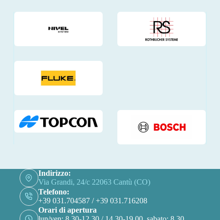
Indirizzo:
Via Grandi, 24/c 22063 Cantù (CO)
Telefono:
+39 031.704587 / +39 031.716208
Orari di apertura
lun/ven: 8.30-12.30 / 14.30-19.00, sabato: 8.30