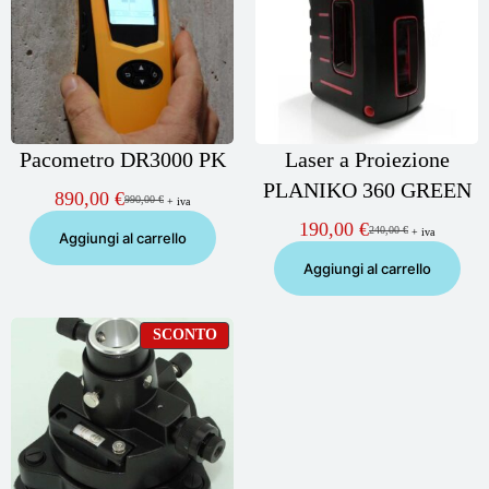
Pacometro DR3000 PK
Laser a Proiezione
PLANIKO 360 GREEN
890,00
€
990,00
€
+ iva
Il
Il
prezzo
prezzo
190,00
€
240,00
€
+ iva
Il
Il
Aggiungi al carrello
originale
attuale
prezzo
prezzo
era:
è:
Aggiungi al carrello
originale
attuale
990,00 €.
890,00 €.
era:
è:
240,00 €.
190,00 €.
PRODOTTO
SCONTO
IN
OFFERTA