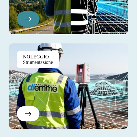
Pretium Elite
NOLEGGIO
$130
Strumentazione