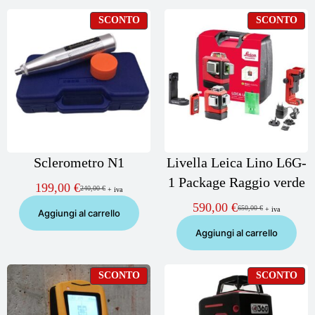
PRODOTTO
PR
SCONTO
SCONTO
IN
IN
OFFERTA
OF
Sclerometro N1
Livella Leica Lino L6G-
1 Package Raggio verde
199,00
€
240,00
€
+ iva
Il
Il
prezzo
prezzo
590,00
€
650,00
€
+ iva
Il
Il
Aggiungi al carrello
originale
attuale
prezzo
prezzo
era:
è:
Aggiungi al carrello
originale
attuale
240,00 €.
199,00 €.
era:
è:
650,00 €.
590,00 €.
PRODOTTO
PR
SCONTO
SCONTO
IN
IN
OFFERTA
OF